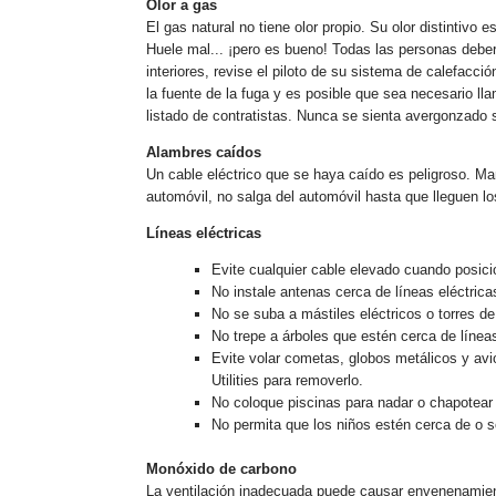
Olor a gas
El gas natural no tiene olor propio. Su olor distinti
Huele mal... ¡pero es bueno! Todas las personas deber
interiores, revise el piloto de su sistema de calefacc
la fuente de la fuga y es posible que sea necesario lla
listado de contratistas. Nunca se sienta avergonzado s
Alambres caídos
Un cable eléctrico que se haya caído es peligroso. Ma
automóvil, no salga del automóvil hasta que lleguen l
Líneas eléctricas
Evite cualquier cable elevado cuando posici
No instale antenas cerca de líneas eléctrica
No se suba a mástiles eléctricos o torres de
No trepe a árboles que estén cerca de líneas
Evite volar cometas, globos metálicos y avi
Utilities para removerlo.
No coloque piscinas para nadar o chapotear d
No permita que los niños estén cerca de o so
Monóxido de carbono
La ventilación inadecuada puede causar envenenamient