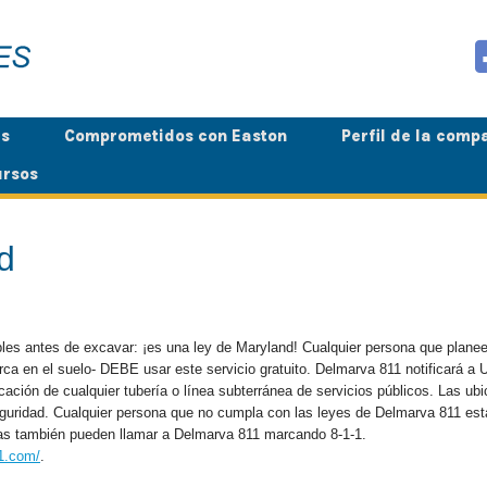
es
Comprometidos con Easton
Perfil de la comp
rsos
d
les antes de excavar: ¡es una ley de Maryland! Cualquier persona que planee 
erca en el suelo- DEBE usar este servicio gratuito. Delmarva 811 notificará a
ación de cualquier tubería o línea subterránea de servicios públicos. Las ubi
uridad. Cualquier persona que no cumpla con las leyes de Delmarva 811 está 
ndas también pueden llamar a Delmarva 811 marcando 8-1-1.
1.com/
.