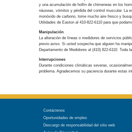
y una acumulación de hollín de chimeneas en los horn
náuseas, vómitos y pérdida del control muscular. La e
monóxido de carbono, tome mucho aire fresco y busqu
Utilidades de Easton al 410-822-6110 para que podamo
Manipulación
La alteración de líneas o medidores de servicios públi
previo aviso. Si usted sospecha que alguien ha manipu
Departamento de Medidores al (410) 822-6110. Toda la
Interrupciones
Durante condiciones climáticas severas, ocasionalment
problema. Agradecemos su paciencia durante estas int
Contáctenos
Oportunidades de empleo
Descargo de responsabilidad del sitio web