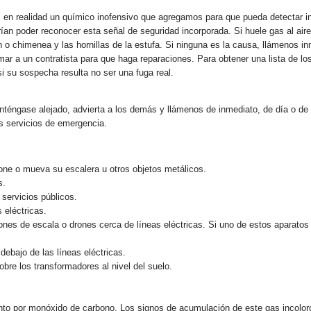
vo es en realidad un químico inofensivo que agregamos para que pueda detectar
ían poder reconocer esta señal de seguridad incorporada. Si huele gas al aire
ión o chimenea y las hornillas de la estufa. Si ninguna es la causa, llámeno
mar a un contratista para que haga reparaciones. Para obtener una lista de los
i su sospecha resulta no ser una fuga real.
nténgase alejado, advierta a los demás y llámenos de inmediato, de día o de
os servicios de emergencia.
one o mueva su escalera u otros objetos metálicos.
s.
 servicios públicos.
 eléctricas.
ones de escala o drones cerca de líneas eléctricas. Si uno de estos aparatos 
ebajo de las líneas eléctricas.
bre los transformadores al nivel del suelo.
o por monóxido de carbono. Los signos de acumulación de este gas incoloro 