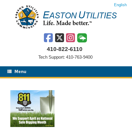
Saltar
English
al
contenido
410-822-6110
Tech Support: 410-763-9400
Menu